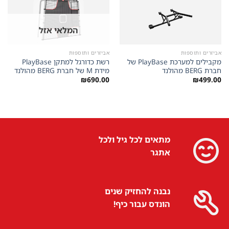
המלאי אזל
אביזרים ותוספות
אביזרים ותוספות
מקבילים למערכת PlayBase של
רשת כדורגל למתקן PlayBase
חברת BERG מהולנד
מידת M של חברת BERG מהולנד
₪
690.00
₪
499.00
מתאים לכל גיל ולכל
אתגר
נבנה להחזיק שנים
הונדס עבור כיף!