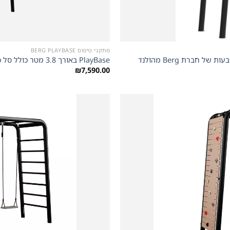
+
מתקני טיפוס BERG PLAYBASE
PlayBase באורך 3.8 מטר כולל סל כדורסל מונקי בר סולם טיפוס טרפז וזוג טבעות של חברת Berg מהולנד
₪
7,590.00