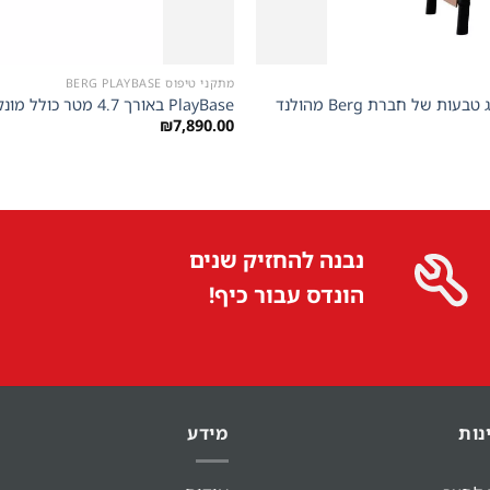
+
מתקני טיפוס BERG PLAYBASE
PlayBase באורך 4.7 מטר כולל מונקי בר סולם טיפוס טרפז וזוג טבעות של חברת Berg מהולנד
₪
7,890.00
נבנה להחזיק שנים
הונדס עבור כיף!
נות
מידע