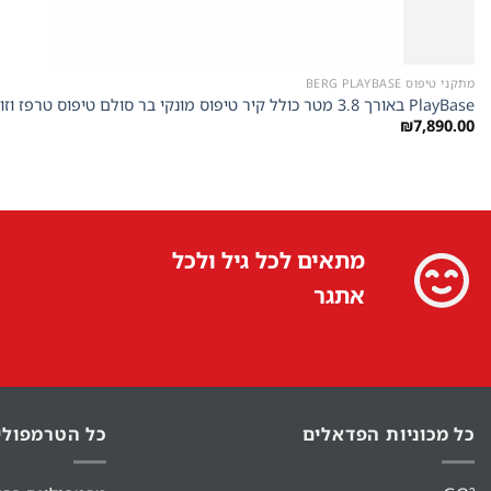
מתקני טיפוס BERG PLAYBASE
PlayBase באורך 3.8 מטר כולל קיר טיפוס מונקי בר סולם טיפוס טרפז וזוג טבעות של חברת Berg מהולנד
₪
7,890.00
מתאים לכל גיל ולכל
אתגר
כל מכוניות הפדאלים
כל הטרמפולי