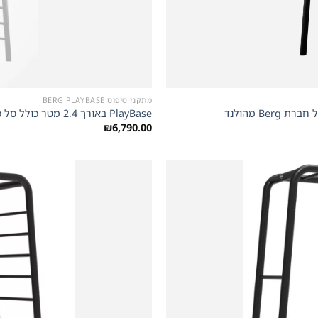
+
מתקני טיפוס BERG PLAYBASE
PlayBase באורך 2.4 מטר כולל סל כדורסל מונקי בר סולם טיפוס טרפז וזוג טבעות של חברת Berg מהולנד
₪
6,790.00