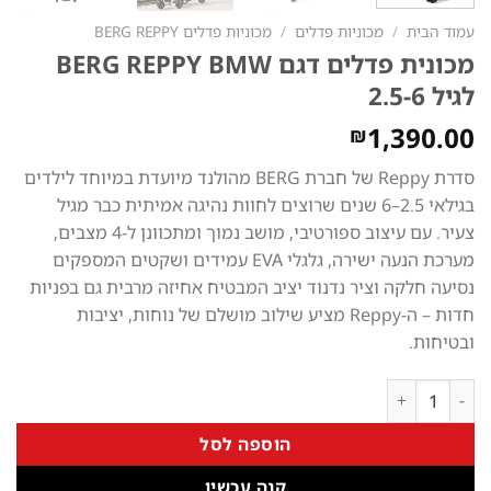
עמוד הבית
/
מכוניות פדלים
/
מכוניות פדלים BERG REPPY
מכונית פדלים דגם BERG REPPY BMW
לגיל 2.5-6
1,390.00
₪
סדרת Reppy של חברת BERG מהולנד מיועדת במיוחד לילדים
בגילאי 2.5–6 שנים שרוצים לחוות נהיגה אמיתית כבר מגיל
צעיר. עם עיצוב ספורטיבי, מושב נמוך ומתכוונן ל-4 מצבים,
מערכת הנעה ישירה, גלגלי EVA עמידים ושקטים המספקים
נסיעה חלקה וציר נדנוד יציב המבטיח אחיזה מרבית גם בפניות
חדות – ה-Reppy מציע שילוב מושלם של נוחות, יציבות
ובטיחות.
כמות של מכונית פדלים דגם BERG REPPY BMW לגיל 2.5-6
הוספה לסל
קנה עכשיו