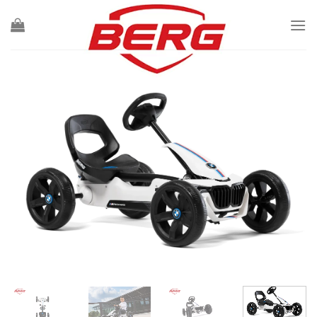
Ski
t
conten