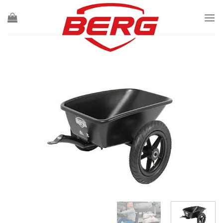
Ski
t
conten