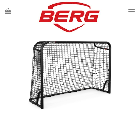
Ski
t
conten