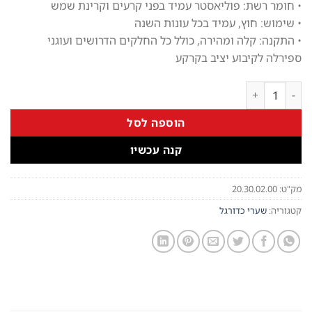
• חומר רשת: פוליאסטר עמיד בפני קרעים וקרינת שמש
• שימוש: חוץ, עמיד בכל עונות השנה
• התקנה: קלה ומהירה, כולל כל החלקים הדרושים ועוגני
ספירלה לקיבוע יציב בקרקע
כמות של שער כדורגל 160×240 ס"מ של חברת BERG מהולנד כולל 4 קונוסים לאימון
הוספה לסל
קנה עכשיו
מק"ט:
20.30.02.00
קטגוריה:
שערי כדורגל