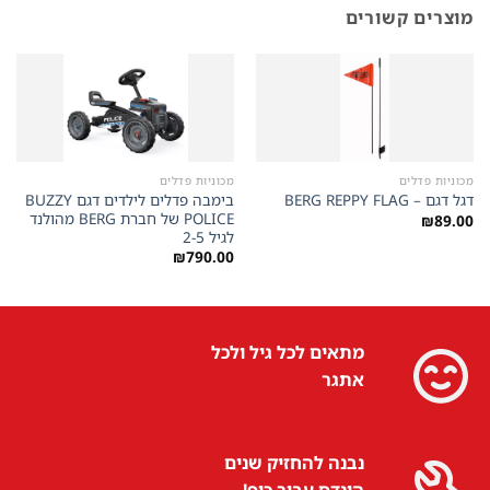
מוצרים קשורים
מכוניות פדלים
מכוניות פדלים
בימבה פדלים לילדים דגם BUZZY
דגל דגם – BERG REPPY FLAG
POLICE של חברת BERG מהולנד
₪
89.00
לגיל 2-5
₪
790.00
מתאים לכל גיל ולכל
אתגר
נבנה להחזיק שנים
הונדס עבור כיף!