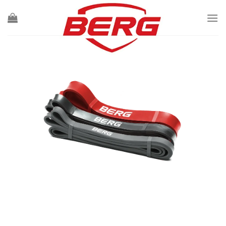
Ski
t
conten