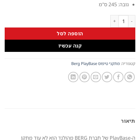
גובה: 245 ס"מ
כמות של PlayBase באורך 2.4 מטר כולל מונקי בר סולם טיפוס טרפז וזוג טבעות של חברת Berg מהולנד
הוספה לסל
קנה עכשיו
קטגוריה:
מתקני טיפוס Berg PlayBase
תיאור
ה-PlayBase של חברת BERG מהולנד הוא לא עוד מתקן