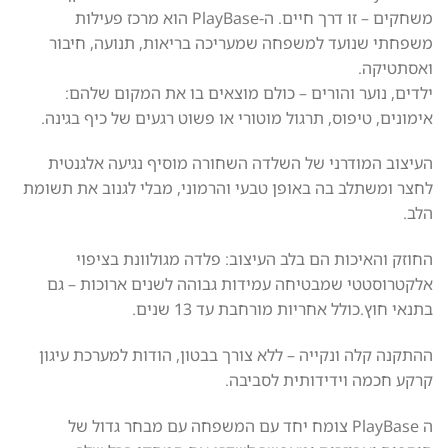
משחקים – זו דרך חיים. ה-PlayBase הוא מרכז פעילות
משפחתי שנועד למשפחה שמעריכה בריאות, תנועה, חיבור
ואסתטיקה.
ילדים, נוער והורים – כולם מוצאים בו את המקום שלהם:
אימונים, טיפוס, תרגול מוטורי או פשוט רגעים של כיף בגינה.
העיצוב המודרני של השלדה השחורה מוסיף נגיעה אלגנטית
לחצר ומשתלב בה באופן טבעי והרמוני, מבלי לגנוב את תשומת
הלב.
החוזק והאיכות הם בלב העיצוב: פלדה מגולוונת בציפוי
אלקטרוסטטי שמבטיחה עמידות גבוהה לשנים ארוכות – גם
בתנאי חוץ.כולל אחריות מורחבת עד 13 שנים.
ההתקנה קלה ונקייה – ללא צורך בבטון, הודות למערכת עיגון
קרקע חכמה וידידותית לסביבה.
ה PlayBase צומח יחד עם המשפחה עם מבחר גדול של