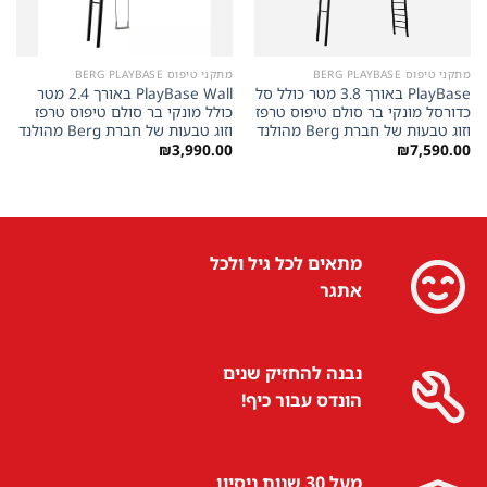
מתקני טיפוס BERG PLAYBASE
מתקני טיפוס BERG PLAYBASE
PlayBase באורך 3.8 מטר כולל סל
PlayBase Wall באורך 2.4 מטר
כדורסל מונקי בר סולם טיפוס טרפז
כולל מונקי בר סולם טיפוס טרפז
וזוג טבעות של חברת Berg מהולנד
וזוג טבעות של חברת Berg מהולנד
₪
3,990.00
₪
7,590.00
מתאים לכל גיל ולכל
אתגר
נבנה להחזיק שנים
הונדס עבור כיף!
מעל 30 שנות ניסיון