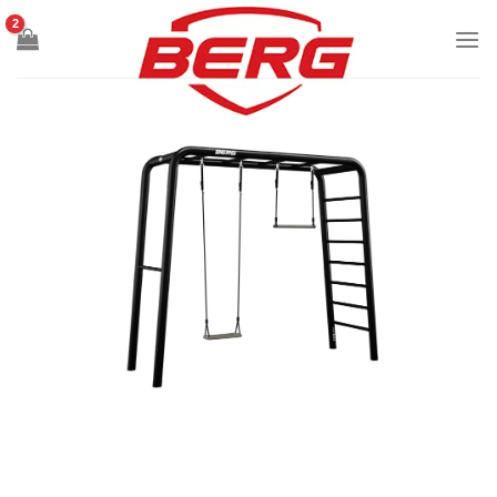
Ski
t
conten